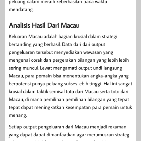
peluang dalam meraih keberhasilan pada waktu
mendatang.
Analisis Hasil Dari Macau
Keluaran Macau adalah bagian krusial dalam strategi
bertanding yang berhasil. Data dari dari output
pengeluaran tersebut menyediakan wawasan yang
mengenai corak dan pergerakan bilangan yang lebih lebih
sering muncul. Lewat mengamati output undi langsung
Macau, para pemain bisa menentukan angka-angka yang
berpotensi punya peluang sukses lebih tinggi. Hal ini sangat
krusial dalam taktik semisal toto dari Macau serta toto dari
Macau, di mana pemilihan pemilihan bilangan yang tepat
tepat dapat meningkatkan kesempatan para pemain untuk
menang.
Setiap output pengeluaran dari Macau menjadi rekaman
yang dapat dapat dimanfaatkan agar merumuskan strategi