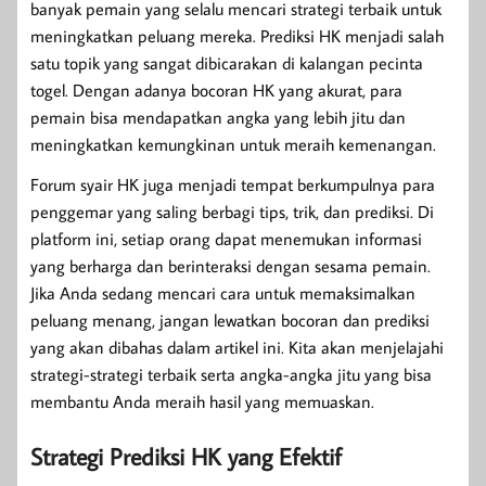
banyak pemain yang selalu mencari strategi terbaik untuk
meningkatkan peluang mereka. Prediksi HK menjadi salah
satu topik yang sangat dibicarakan di kalangan pecinta
togel. Dengan adanya bocoran HK yang akurat, para
pemain bisa mendapatkan angka yang lebih jitu dan
meningkatkan kemungkinan untuk meraih kemenangan.
Forum syair HK juga menjadi tempat berkumpulnya para
penggemar yang saling berbagi tips, trik, dan prediksi. Di
platform ini, setiap orang dapat menemukan informasi
yang berharga dan berinteraksi dengan sesama pemain.
Jika Anda sedang mencari cara untuk memaksimalkan
peluang menang, jangan lewatkan bocoran dan prediksi
yang akan dibahas dalam artikel ini. Kita akan menjelajahi
strategi-strategi terbaik serta angka-angka jitu yang bisa
membantu Anda meraih hasil yang memuaskan.
Strategi Prediksi HK yang Efektif