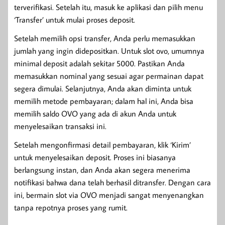
terverifikasi. Setelah itu, masuk ke aplikasi dan pilih menu
‘Transfer’ untuk mulai proses deposit.
Setelah memilih opsi transfer, Anda perlu memasukkan
jumlah yang ingin didepositkan. Untuk slot ovo, umumnya
minimal deposit adalah sekitar 5000. Pastikan Anda
memasukkan nominal yang sesuai agar permainan dapat
segera dimulai. Selanjutnya, Anda akan diminta untuk
memilih metode pembayaran; dalam hal ini, Anda bisa
memilih saldo OVO yang ada di akun Anda untuk
menyelesaikan transaksi ini.
Setelah mengonfirmasi detail pembayaran, klik ‘Kirim’
untuk menyelesaikan deposit. Proses ini biasanya
berlangsung instan, dan Anda akan segera menerima
notifikasi bahwa dana telah berhasil ditransfer. Dengan cara
ini, bermain slot via OVO menjadi sangat menyenangkan
tanpa repotnya proses yang rumit.