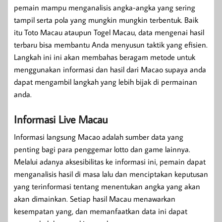
pemain mampu menganalisis angka-angka yang sering
tampil serta pola yang mungkin mungkin terbentuk. Baik
itu Toto Macau ataupun Togel Macau, data mengenai hasil
terbaru bisa membantu Anda menyusun taktik yang efisien.
Langkah ini ini akan membahas beragam metode untuk
menggunakan informasi dan hasil dari Macao supaya anda
dapat mengambil langkah yang lebih bijak di permainan
anda.
Informasi Live Macau
Informasi langsung Macao adalah sumber data yang
penting bagi para penggemar lotto dan game lainnya.
Melalui adanya aksesibilitas ke informasi ini, pemain dapat
menganalisis hasil di masa lalu dan menciptakan keputusan
yang terinformasi tentang menentukan angka yang akan
akan dimainkan. Setiap hasil Macau menawarkan
kesempatan yang, dan memanfaatkan data ini dapat