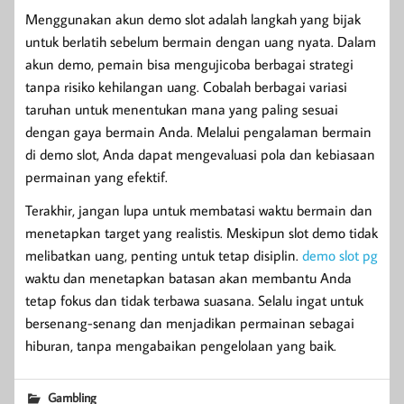
Menggunakan akun demo slot adalah langkah yang bijak
untuk berlatih sebelum bermain dengan uang nyata. Dalam
akun demo, pemain bisa mengujicoba berbagai strategi
tanpa risiko kehilangan uang. Cobalah berbagai variasi
taruhan untuk menentukan mana yang paling sesuai
dengan gaya bermain Anda. Melalui pengalaman bermain
di demo slot, Anda dapat mengevaluasi pola dan kebiasaan
permainan yang efektif.
Terakhir, jangan lupa untuk membatasi waktu bermain dan
menetapkan target yang realistis. Meskipun slot demo tidak
melibatkan uang, penting untuk tetap disiplin.
demo slot pg
waktu dan menetapkan batasan akan membantu Anda
tetap fokus dan tidak terbawa suasana. Selalu ingat untuk
bersenang-senang dan menjadikan permainan sebagai
hiburan, tanpa mengabaikan pengelolaan yang baik.
Gambling