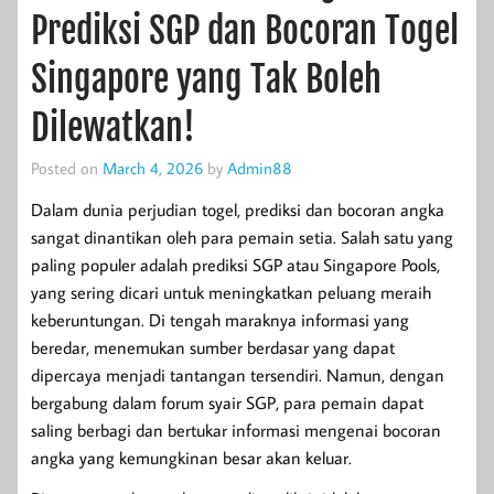
Prediksi SGP dan Bocoran Togel
Singapore yang Tak Boleh
Dilewatkan!
Posted on
March 4, 2026
by
Admin88
Dalam dunia perjudian togel, prediksi dan bocoran angka
sangat dinantikan oleh para pemain setia. Salah satu yang
paling populer adalah prediksi SGP atau Singapore Pools,
yang sering dicari untuk meningkatkan peluang meraih
keberuntungan. Di tengah maraknya informasi yang
beredar, menemukan sumber berdasar yang dapat
dipercaya menjadi tantangan tersendiri. Namun, dengan
bergabung dalam forum syair SGP, para pemain dapat
saling berbagi dan bertukar informasi mengenai bocoran
angka yang kemungkinan besar akan keluar.