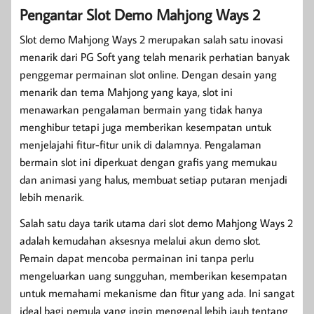
Pengantar Slot Demo Mahjong Ways 2
Slot demo Mahjong Ways 2 merupakan salah satu inovasi
menarik dari PG Soft yang telah menarik perhatian banyak
penggemar permainan slot online. Dengan desain yang
menarik dan tema Mahjong yang kaya, slot ini
menawarkan pengalaman bermain yang tidak hanya
menghibur tetapi juga memberikan kesempatan untuk
menjelajahi fitur-fitur unik di dalamnya. Pengalaman
bermain slot ini diperkuat dengan grafis yang memukau
dan animasi yang halus, membuat setiap putaran menjadi
lebih menarik.
Salah satu daya tarik utama dari slot demo Mahjong Ways 2
adalah kemudahan aksesnya melalui akun demo slot.
Pemain dapat mencoba permainan ini tanpa perlu
mengeluarkan uang sungguhan, memberikan kesempatan
untuk memahami mekanisme dan fitur yang ada. Ini sangat
ideal bagi pemula yang ingin mengenal lebih jauh tentang