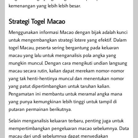
kemenangan yang lebih lebih besar.
Strategi Togel Macao
Menggunakan informasi Macao dengan bijak adalah kunci
untuk mengembangkan strategi lotere yang efektif. Dalam
togel Macau, peserta sering bergantung pada keluaran
macau yang lalu untuk menganalisis pola angka yang
mungkin muncul. Dengan cara mengikuti undian langsung
macau secara rutin, kalian dapat merekam nomor-nomor
yang tak henti-hentinya muncul dan menentukan nomor
yang patut dipertimbangkan untuk taruhan kalian.
Pengamatan ini membantu untuk meramal angka mana
yang punya kemungkinan lebih tinggi untuk tampil di
putaran permainan berikutnya.
Selain menganalisis keluaran terbaru, penting juga untuk
mempertimbangkan pengeluaran macao sebelumnya. Data
macau dari undi sebelumnya dapat menyediakan