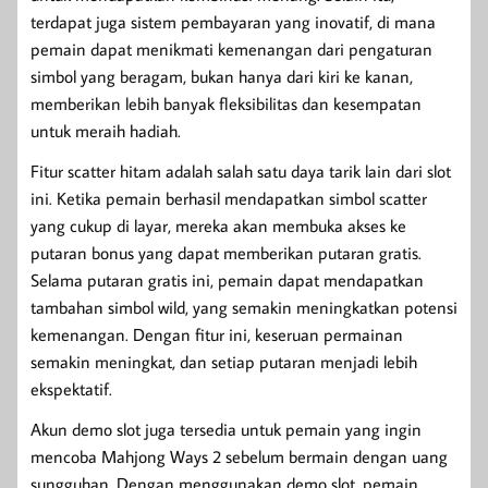
terdapat juga sistem pembayaran yang inovatif, di mana
pemain dapat menikmati kemenangan dari pengaturan
simbol yang beragam, bukan hanya dari kiri ke kanan,
memberikan lebih banyak fleksibilitas dan kesempatan
untuk meraih hadiah.
Fitur scatter hitam adalah salah satu daya tarik lain dari slot
ini. Ketika pemain berhasil mendapatkan simbol scatter
yang cukup di layar, mereka akan membuka akses ke
putaran bonus yang dapat memberikan putaran gratis.
Selama putaran gratis ini, pemain dapat mendapatkan
tambahan simbol wild, yang semakin meningkatkan potensi
kemenangan. Dengan fitur ini, keseruan permainan
semakin meningkat, dan setiap putaran menjadi lebih
ekspektatif.
Akun demo slot juga tersedia untuk pemain yang ingin
mencoba Mahjong Ways 2 sebelum bermain dengan uang
sungguhan. Dengan menggunakan demo slot, pemain