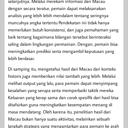
selanjutnya. Melalui merekam informasi dari Macau
dengan secara teratur, pemain dapat melaksanakan
analisis yang lebih lebih mendalam tentang seringnya
munculnya angka tertentu Pendekatan ini tidak hanya
memerlukan butuh konsistensi, dan juga pemahaman yang
baik tentang bagaimana bilangan tersebut berinteraksi
saling dalam lingkungan permainan. Dengan, pemain bisa
meningkatkan prediksi serta mengambil keputusan yang
lebih berdasar.
Di samping itu, mengetahui hasil dari Macau dari konteks
historis juga memberikan nilai tambah yang lebih. Melalui
melihat output yang lalu, para pemain dapat menyimpang
kesalahan yang serupa serta memperbaiki taktik mereka.
Keluaran yang kerap sama dan corak spesifik dari hasil bisa
ditafsirkan guna meningkatkan kesempatan menang di
masa mendatang. Oleh karena itu, penelitian hasil dari
Macau bukan hanya suatu aktivitas, melainkan sebuah
langkah strategis yang mengantarkan para pemain ke arah