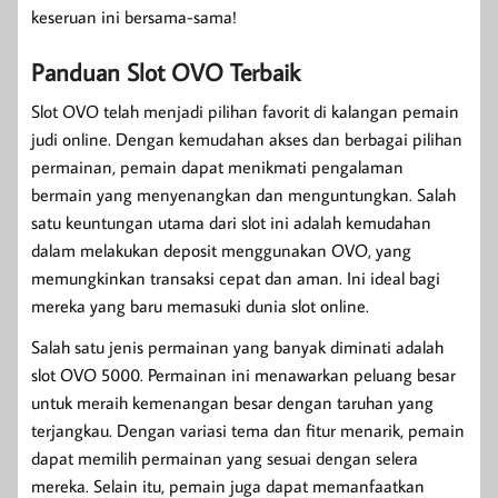
keseruan ini bersama-sama!
Panduan Slot OVO Terbaik
Slot OVO telah menjadi pilihan favorit di kalangan pemain
judi online. Dengan kemudahan akses dan berbagai pilihan
permainan, pemain dapat menikmati pengalaman
bermain yang menyenangkan dan menguntungkan. Salah
satu keuntungan utama dari slot ini adalah kemudahan
dalam melakukan deposit menggunakan OVO, yang
memungkinkan transaksi cepat dan aman. Ini ideal bagi
mereka yang baru memasuki dunia slot online.
Salah satu jenis permainan yang banyak diminati adalah
slot OVO 5000. Permainan ini menawarkan peluang besar
untuk meraih kemenangan besar dengan taruhan yang
terjangkau. Dengan variasi tema dan fitur menarik, pemain
dapat memilih permainan yang sesuai dengan selera
mereka. Selain itu, pemain juga dapat memanfaatkan