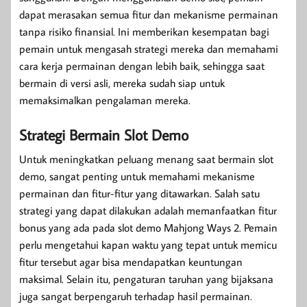
dapat merasakan semua fitur dan mekanisme permainan
tanpa risiko finansial. Ini memberikan kesempatan bagi
pemain untuk mengasah strategi mereka dan memahami
cara kerja permainan dengan lebih baik, sehingga saat
bermain di versi asli, mereka sudah siap untuk
memaksimalkan pengalaman mereka.
Strategi Bermain Slot Demo
Untuk meningkatkan peluang menang saat bermain slot
demo, sangat penting untuk memahami mekanisme
permainan dan fitur-fitur yang ditawarkan. Salah satu
strategi yang dapat dilakukan adalah memanfaatkan fitur
bonus yang ada pada slot demo Mahjong Ways 2. Pemain
perlu mengetahui kapan waktu yang tepat untuk memicu
fitur tersebut agar bisa mendapatkan keuntungan
maksimal. Selain itu, pengaturan taruhan yang bijaksana
juga sangat berpengaruh terhadap hasil permainan.