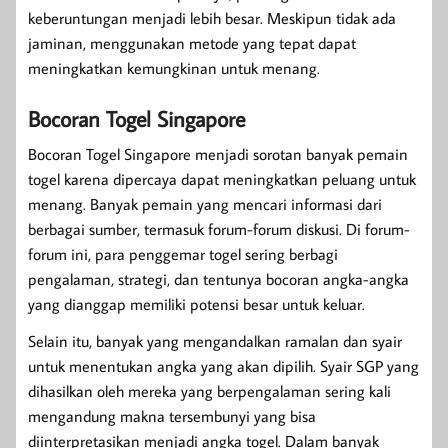
keberuntungan menjadi lebih besar. Meskipun tidak ada
jaminan, menggunakan metode yang tepat dapat
meningkatkan kemungkinan untuk menang.
Bocoran Togel Singapore
Bocoran Togel Singapore menjadi sorotan banyak pemain
togel karena dipercaya dapat meningkatkan peluang untuk
menang. Banyak pemain yang mencari informasi dari
berbagai sumber, termasuk forum-forum diskusi. Di forum-
forum ini, para penggemar togel sering berbagi
pengalaman, strategi, dan tentunya bocoran angka-angka
yang dianggap memiliki potensi besar untuk keluar.
Selain itu, banyak yang mengandalkan ramalan dan syair
untuk menentukan angka yang akan dipilih. Syair SGP yang
dihasilkan oleh mereka yang berpengalaman sering kali
mengandung makna tersembunyi yang bisa
diinterpretasikan menjadi angka togel. Dalam banyak