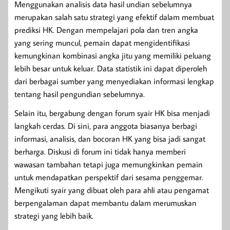
Menggunakan analisis data hasil undian sebelumnya
merupakan salah satu strategi yang efektif dalam membuat
prediksi HK. Dengan mempelajari pola dan tren angka
yang sering muncul, pemain dapat mengidentifikasi
kemungkinan kombinasi angka jitu yang memiliki peluang
lebih besar untuk keluar. Data statistik ini dapat diperoleh
dari berbagai sumber yang menyediakan informasi lengkap
tentang hasil pengundian sebelumnya.
Selain itu, bergabung dengan forum syair HK bisa menjadi
langkah cerdas. Di sini, para anggota biasanya berbagi
informasi, analisis, dan bocoran HK yang bisa jadi sangat
berharga. Diskusi di forum ini tidak hanya memberi
wawasan tambahan tetapi juga memungkinkan pemain
untuk mendapatkan perspektif dari sesama penggemar.
Mengikuti syair yang dibuat oleh para ahli atau pengamat
berpengalaman dapat membantu dalam merumuskan
strategi yang lebih baik.