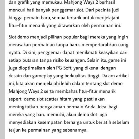
dan grafik yang memukau, Mahjong Ways 2 berhasil
mencuri hati banyak penggemar slot. Dari pecinta judi
hingga pemain baru, semua tertarik untuk menjelajahi
fitur-fitur menarik yang ditawarkan oleh permainan ini.
Slot demo menjadi pilihan populer bagi mereka yang ingin
merasakan permainan tanpa harus mempertaruhkan uang
nyata. Di sini, penggemar dapat menikmati keasyikan dari
setiap putaran tanpa risiko keuangan. Selain itu, game ini
juga dioptimalkan oleh PG Soft, yang dikenal dengan
desain dan gameplay yang berkualitas tinggi. Dalam artikel
ini, kita akan menjelajahi lebih dalam tentang slot demo
Mahjong Ways 2 serta membahas fitur-fitur menarik
seperti demo slot scatter hitam yang pasti akan
meningkatkan pengalaman bermain Anda. Ideal bagi
mereka yang baru memulai, akun demo slot juga
menyediakan kesempatan berharga untuk berlatih sebelum
terjun ke permainan yang sebenarnya.