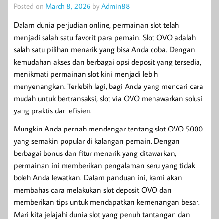
Posted on
March 8, 2026
by
Admin88
Dalam dunia perjudian online, permainan slot telah
menjadi salah satu favorit para pemain. Slot OVO adalah
salah satu pilihan menarik yang bisa Anda coba. Dengan
kemudahan akses dan berbagai opsi deposit yang tersedia,
menikmati permainan slot kini menjadi lebih
menyenangkan. Terlebih lagi, bagi Anda yang mencari cara
mudah untuk bertransaksi, slot via OVO menawarkan solusi
yang praktis dan efisien.
Mungkin Anda pernah mendengar tentang slot OVO 5000
yang semakin popular di kalangan pemain. Dengan
berbagai bonus dan fitur menarik yang ditawarkan,
permainan ini memberikan pengalaman seru yang tidak
boleh Anda lewatkan. Dalam panduan ini, kami akan
membahas cara melakukan slot deposit OVO dan
memberikan tips untuk mendapatkan kemenangan besar.
Mari kita jelajahi dunia slot yang penuh tantangan dan