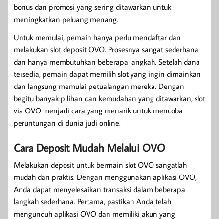
bonus dan promosi yang sering ditawarkan untuk
meningkatkan peluang menang.
Untuk memulai, pemain hanya perlu mendaftar dan
melakukan slot deposit OVO. Prosesnya sangat sederhana
dan hanya membutuhkan beberapa langkah. Setelah dana
tersedia, pemain dapat memilih slot yang ingin dimainkan
dan langsung memulai petualangan mereka. Dengan
begitu banyak pilihan dan kemudahan yang ditawarkan, slot
via OVO menjadi cara yang menarik untuk mencoba
peruntungan di dunia judi online.
Cara Deposit Mudah Melalui OVO
Melakukan deposit untuk bermain slot OVO sangatlah
mudah dan praktis. Dengan menggunakan aplikasi OVO,
Anda dapat menyelesaikan transaksi dalam beberapa
langkah sederhana. Pertama, pastikan Anda telah
mengunduh aplikasi OVO dan memiliki akun yang